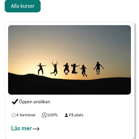
Alla kurser
Öppen ansökan
SMF
4 terminer
100%
På plats
Läs mer